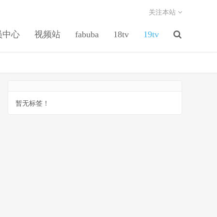
关注本站
员中心
视频站
fabuba
18tv
19tv
暂无标签！