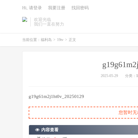
Hi, 请登录
我要注册
找回密码
欢迎光临
我们一直在努力
当前位置：
福利岛
>
19tv
>
正文
g19g61m2
2025-05-29
分类：
1
g19g61m2j1ht0v_20250129
您暂时无
内容查看