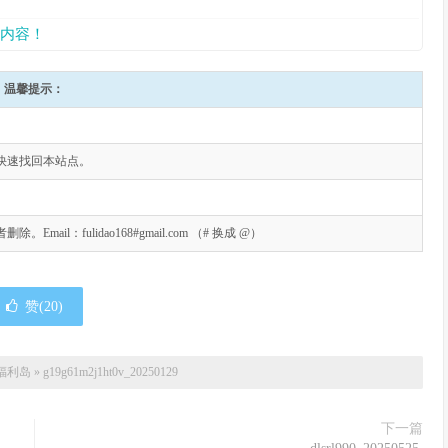
内容！
温馨提示：
快速找回本站点。
l：fulidao168#gmail.com （# 换成 @）
赞(
20
)
福利岛
»
g19g61m2j1ht0v_20250129
下一篇