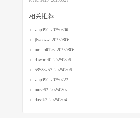
lovechae20_20250521
相关推荐
zlap990_20250806
jiwoozw_20250806
momo0126_20250806
dawoori0_20250806
58588253_20250806
zlap990_20250722
muse62_20250802
dusdk2_20250804