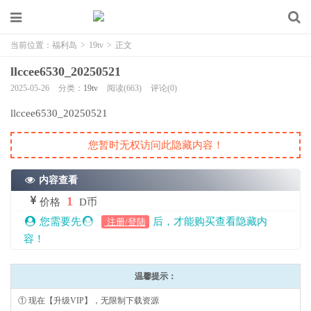
当前位置：
福利岛
>
19tv
>
正文
llccee6530_20250521
2025-05-26
分类：
19tv
阅读(663)
评论(0)
llccee6530_20250521
您暂时无权访问此隐藏内容！
内容查看
1
价格
D币
您需要先
后，才能购买查看隐藏内
注册/登陆
容！
温馨提示：
① 现在【升级VIP】，无限制下载资源