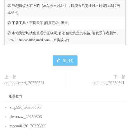
② 强烈建议大家收藏【本站永久地址】，以便今后更换域名时能快速找回
本站点。
③ 下载工具：百度云① |百度云② | 迅雷。
⑤ 本站资源均搜集整理于互联网, 如有侵犯到您的权益, 请联系作者删除。
Email：fulidao168#gmail.com （# 换成 @）
赞(
44
)
上一篇
下一篇
doobooseezzi_20250521
ohhanna_20250521
相关推荐
zlap990_20250806
jiwoozw_20250806
momo0126_20250806