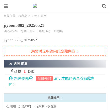
当前位置：
福利岛
>
19tv
>
正文
jiyoon5882_20250521
2025-05-26
分类：
19tv
阅读(362)
评论(0)
jiyoon5882_20250521
您暂时无权访问此隐藏内容！
内容查看
1
价格
D币
您需要先
后，才能购买查看隐藏内
注册/登陆
容！
温馨提示：
① 现在【升级VIP】，无限制下载资源