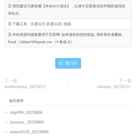
② 强烈建议大家收藏【本站永久地址】，以便今后更换域名时能快速找回
本站点。
③ 下载工具：百度云① |百度云② | 迅雷。
⑤ 本站资源均搜集整理于互联网, 如有侵犯到您的权益, 请联系作者删除。
Email：fulidao168#gmail.com （# 换成 @）
赞(
59
)
上一篇
下一篇
doobooseezzi_20250521
ohhanna_20250521
相关推荐
zlap990_20250806
jiwoozw_20250806
momo0126_20250806