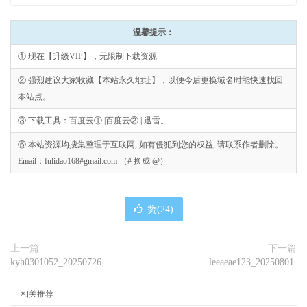
温馨提示：
① 现在【升级VIP】，无限制下载资源
② 强烈建议大家收藏【本站永久地址】，以便今后更换域名时能快速找回
本站点。
③ 下载工具：百度云① |百度云② | 迅雷。
⑤ 本站资源均搜集整理于互联网, 如有侵犯到您的权益, 请联系作者删除。
Email：fulidao168#gmail.com （# 换成 @）
赞(
24
)
上一篇
下一篇
kyh0301052_20250726
leeaeae123_20250801
相关推荐