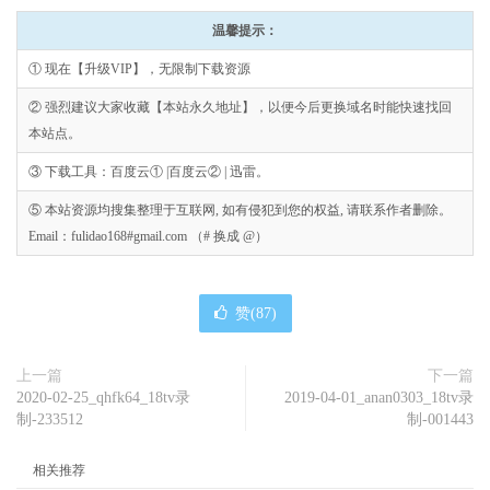
温馨提示：
① 现在【升级VIP】，无限制下载资源
② 强烈建议大家收藏【本站永久地址】，以便今后更换域名时能快速找回
本站点。
③ 下载工具：百度云① |百度云② | 迅雷。
⑤ 本站资源均搜集整理于互联网, 如有侵犯到您的权益, 请联系作者删除。
Email：fulidao168#gmail.com （# 换成 @）
赞(
87
)
上一篇
下一篇
2020-02-25_qhfk64_18tv录
2019-04-01_anan0303_18tv录
制-233512
制-001443
相关推荐