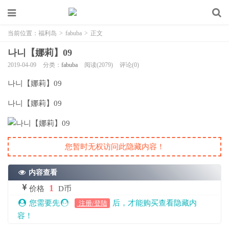
当前位置：
福利岛
>
fabuba
>
正文
나니【娜莉】09
2019-04-09
分类：
fabuba
阅读(2079)
评论(0)
나니【娜莉】09
나니【娜莉】09
您暂时无权访问此隐藏内容！
内容查看
1
价格
D币
您需要先
后，才能购买查看隐藏内
注册/登陆
容！