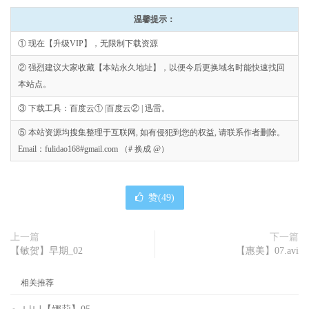
温馨提示：
① 现在【升级VIP】，无限制下载资源
② 强烈建议大家收藏【本站永久地址】，以便今后更换域名时能快速找回
本站点。
③ 下载工具：百度云① |百度云② | 迅雷。
⑤ 本站资源均搜集整理于互联网, 如有侵犯到您的权益, 请联系作者删除。
Email：fulidao168#gmail.com （# 换成 @）
赞(
49
)
上一篇
下一篇
【敏贺】早期_02
【惠美】07.avi
相关推荐