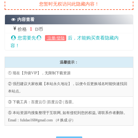
您暂时无权访问此隐藏内容！
内容查看
1
价格
D币
您需要先
后，才能购买查看隐藏内
注册/登陆
容！
温馨提示：
① 现在【升级VIP】，无限制下载资源
② 强烈建议大家收藏【本站永久地址】，以便今后更换域名时能快速找回
本站点。
③ 下载工具：百度云① |百度云② | 迅雷。
⑤ 本站资源均搜集整理于互联网, 如有侵犯到您的权益, 请联系作者删除。
Email：fulidao168#gmail.com （# 换成 @）