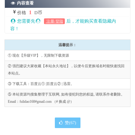
内容查看
1
价格
D币
您需要先
后，才能购买查看隐藏内
注册/登陆
容！
温馨提示：
① 现在【升级VIP】，无限制下载资源
② 强烈建议大家收藏【本站永久地址】，以便今后更换域名时能快速找回
本站点。
③ 下载工具：百度云① |百度云② | 迅雷。
⑤ 本站资源均搜集整理于互联网, 如有侵犯到您的权益, 请联系作者删除。
Email：fulidao168#gmail.com （# 换成 @）
赞(
67
)