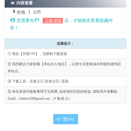
内容查看
1
价格
D币
您需要先
后，才能购买查看隐藏内
注册/登陆
容！
温馨提示：
① 现在【升级VIP】，无限制下载资源
② 强烈建议大家收藏【本站永久地址】，以便今后更换域名时能快速找回
本站点。
③ 下载工具：百度云① |百度云② | 迅雷。
⑤ 本站资源均搜集整理于互联网, 如有侵犯到您的权益, 请联系作者删除。
Email：fulidao168#gmail.com （# 换成 @）
赞(
84
)