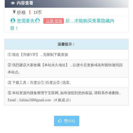
内容查看
1
价格
D币
您需要先
后，才能购买查看隐藏内
注册/登陆
容！
温馨提示：
① 现在【升级VIP】，无限制下载资源
② 强烈建议大家收藏【本站永久地址】，以便今后更换域名时能快速找回
本站点。
③ 下载工具：百度云① |百度云② | 迅雷。
⑤ 本站资源均搜集整理于互联网, 如有侵犯到您的权益, 请联系作者删除。
Email：fulidao168#gmail.com （# 换成 @）
赞(
64
)