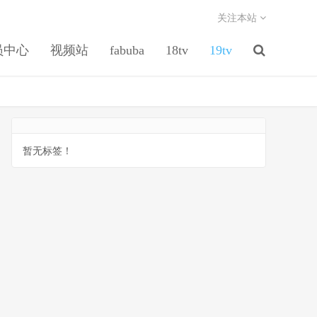
关注本站
员中心
视频站
fabuba
18tv
19tv
暂无标签！