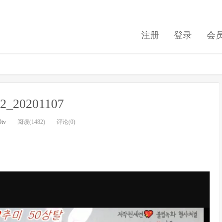
注册
登录
会
32_20201107
9tv
阅读(1482)
评论(0)