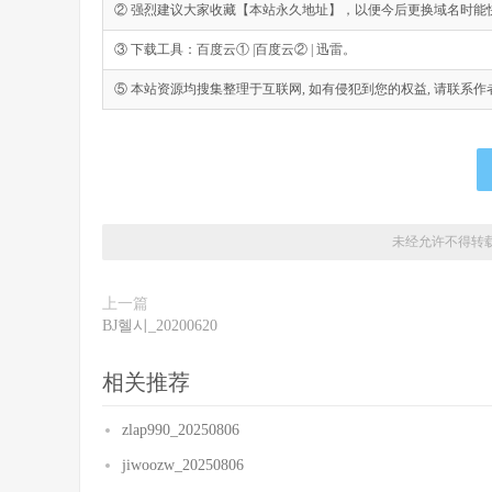
② 强烈建议大家收藏【本站永久地址】，以便今后更换域名时能
③ 下载工具：百度云① |百度云② | 迅雷。
⑤ 本站资源均搜集整理于互联网, 如有侵犯到您的权益, 请联系作者删除。Emai
未经允许不得转
上一篇
BJ혤시_20200620
相关推荐
zlap990_20250806
jiwoozw_20250806