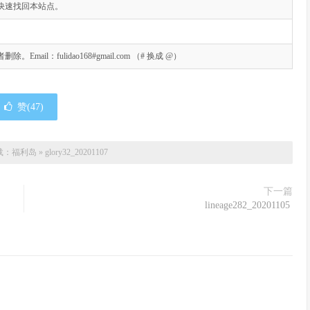
快速找回本站点。
l：fulidao168#gmail.com （# 换成 @）
赞(
47
)
载：
福利岛
»
glory32_20201107
下一篇
lineage282_20201105