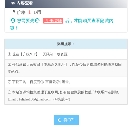
内容查看
1
价格
D币
您需要先
后，才能购买查看隐藏内
注册/登陆
容！
温馨提示：
① 现在【升级VIP】，无限制下载资源
② 强烈建议大家收藏【本站永久地址】，以便今后更换域名时能快速找回
本站点。
③ 下载工具：百度云① |百度云② | 迅雷。
⑤ 本站资源均搜集整理于互联网, 如有侵犯到您的权益, 请联系作者删除。
Email：fulidao168#gmail.com （# 换成 @）
赞(
37
)