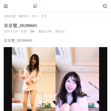
当前位置：
福利岛
>
19tv
>
正文
모모짱_20200601
2020-12-04
分类：
19tv
阅读(1106)
评论(0)
모모짱_20200601