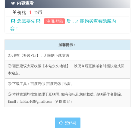
内容查看
1
价格
D币
您需要先
后，才能购买查看隐藏内
注册/登陆
容！
温馨提示：
① 现在【升级VIP】，无限制下载资源
② 强烈建议大家收藏【本站永久地址】，以便今后更换域名时能快速找回
本站点。
③ 下载工具：百度云① |百度云② | 迅雷。
⑤ 本站资源均搜集整理于互联网, 如有侵犯到您的权益, 请联系作者删除。
Email：fulidao168#gmail.com （# 换成 @）
赞(
64
)