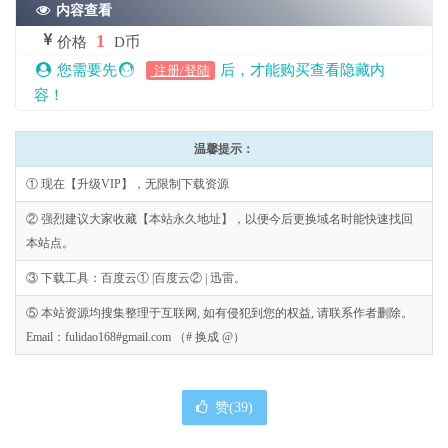
内容查看
1
价格
D币
您需要先
后，才能购买查看隐藏内
注册/登陆
容！
温馨提示：
① 现在【升级VIP】，无限制下载资源
② 强烈建议大家收藏【本站永久地址】，以便今后更换域名时能快速找回
本站点。
③ 下载工具：百度云① |百度云② | 迅雷。
⑤ 本站资源均搜集整理于互联网, 如有侵犯到您的权益, 请联系作者删除。
Email：fulidao168#gmail.com （# 换成 @）
赞(
39
)