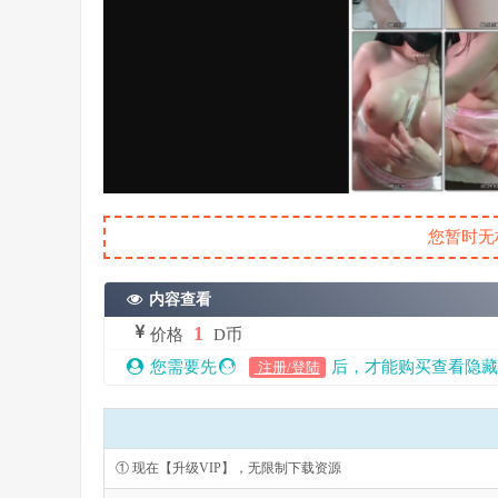
您暂时无
内容查看
1
价格
D币
您需要先
后，才能购买查看隐藏
注册/登陆
① 现在【升级VIP】，无限制下载资源