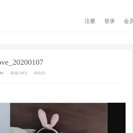
注册
登录
会
love_20200107
9tv
阅读(1885)
评论(0)