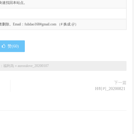
快速找回本站点。
l：fulidao168#gmail.com （# 换成 @）
赞(
60
)
：
福利岛
»
auroralove_20200107
下一篇
H히키_20200821