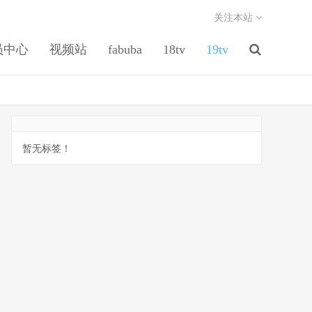
关注本站
员中心
视频站
fabuba
18tv
19tv
暂无标签！