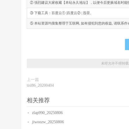
② 强烈建议大家收藏【本站永久地址】，以便今后更换域名时能
③ 下载工具：百度云① |百度云② | 迅雷。
⑤ 本站资源均搜集整理于互联网, 如有侵犯到您的权益, 请联系作者删除。Emai
未经允许不得转载
上一篇
tisl86_20200404
相关推荐
zlap990_20250806
jiwoozw_20250806