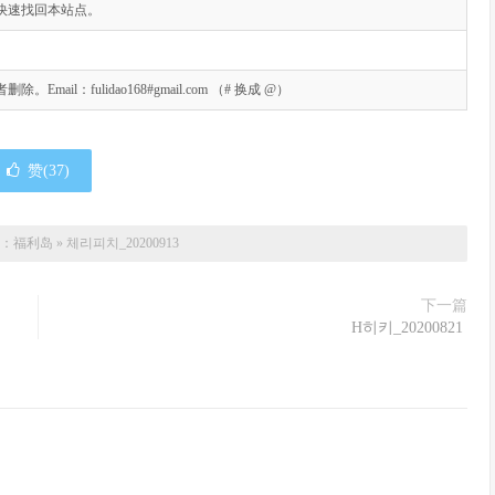
快速找回本站点。
l：fulidao168#gmail.com （# 换成 @）
赞(
37
)
：
福利岛
»
체리피치_20200913
下一篇
H히키_20200821