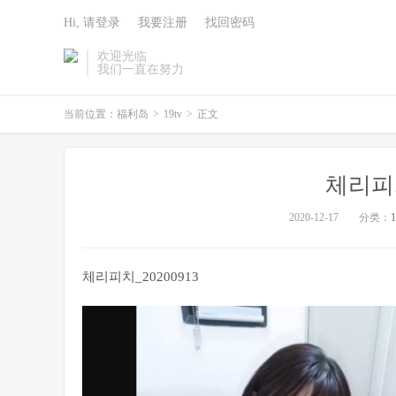
Hi, 请登录
我要注册
找回密码
欢迎光临
我们一直在努力
当前位置：
福利岛
>
19tv
>
正文
체리피치
2020-12-17
分类：
1
체리피치_20200913