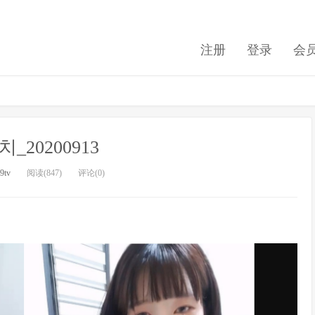
注册
登录
会
_20200913
9tv
阅读(847)
评论(0)