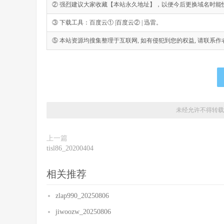
② 强烈建议大家收藏【本站永久地址】，以便今后更换域名时能
③ 下载工具：百度云① |百度云② | 迅雷。
⑤ 本站资源均搜集整理于互联网, 如有侵犯到您的权益, 请联系作者删除。Emai
未经允许不得转载
上一篇
tisl86_20200404
相关推荐
zlap990_20250806
jiwoozw_20250806