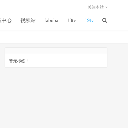
关注本站
员中心
视频站
fabuba
18tv
19tv
暂无标签！