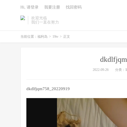
Hi, 请登录
我要注册
找回密码
欢迎光临
我们一直在努力
当前位置：
福利岛
>
19tv
>
正文
dkdlfjq
2022-09-26
分类：
1
dkdlfjqm758_20220919