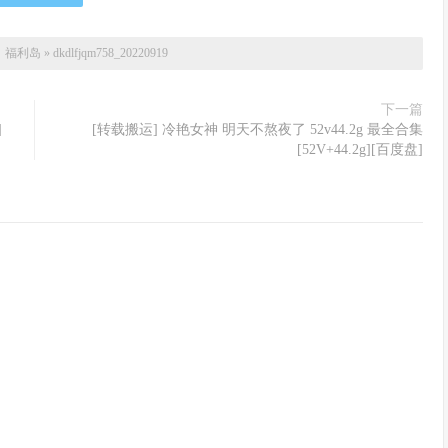
：
福利岛
»
dkdlfjqm758_20220919
下一篇
]
[转载搬运] 冷艳女神 明天不熬夜了 52v44.2g 最全合集
[52V+44.2g][百度盘]