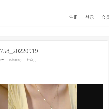
注册
登录
会
m758_20220919
9tv
阅读(860)
评论(0)