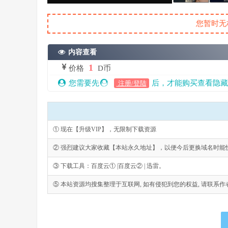
您暂时无
内容查看
1
价格
D币
您需要先
后，才能购买查看隐藏
注册/登陆
① 现在【升级VIP】，无限制下载资源
② 强烈建议大家收藏【本站永久地址】，以便今后更换域名时能
③ 下载工具：百度云① |百度云② | 迅雷。
⑤ 本站资源均搜集整理于互联网, 如有侵犯到您的权益, 请联系作者删除。Emai