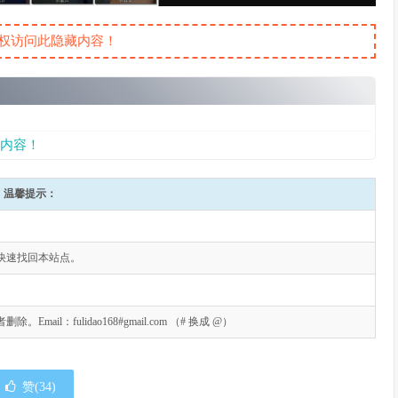
权访问此隐藏内容！
内容！
温馨提示：
快速找回本站点。
l：fulidao168#gmail.com （# 换成 @）
赞(
34
)