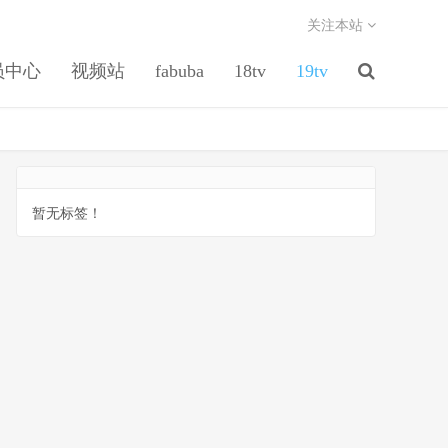
关注本站
员中心
视频站
fabuba
18tv
19tv
暂无标签！