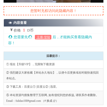
您暂时无权访问此隐藏内容！
内容查看
1
价格
D币
您需要先
后，才能购买查看隐藏内
注册/登陆
容！
温馨提示：
① 现在【升级VIP】，无限制下载资源
② 强烈建议大家收藏【本站永久地址】，以便今后更换域名时能快速找回
本站点。
③ 下载工具：百度云① |百度云② | 迅雷。
⑤ 本站资源均搜集整理于互联网, 如有侵犯到您的权益, 请联系作者删除。
Email：fulidao168#gmail.com （# 换成 @）