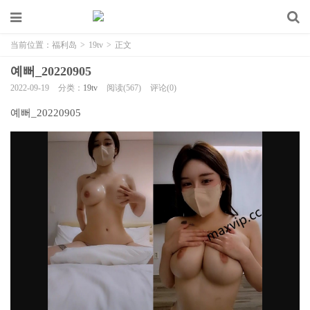
当前位置：
福利岛
>
19tv
>
正文
예뻐_20220905
2022-09-19
分类：
19tv
阅读(567)
评论(0)
예뻐_20220905