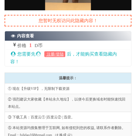
您暂时无权访问此隐藏内容！
内容查看
1
价格
D币
您需要先
后，才能购买查看隐藏内
注册/登陆
容！
温馨提示：
① 现在【升级VIP】，无限制下载资源
② 强烈建议大家收藏【本站永久地址】，以便今后更换域名时能快速找回
本站点。
③ 下载工具：百度云① |百度云② | 迅雷。
⑤ 本站资源均搜集整理于互联网, 如有侵犯到您的权益, 请联系作者删除。
Email：fulidao168#gmail.com （# 换成 @）