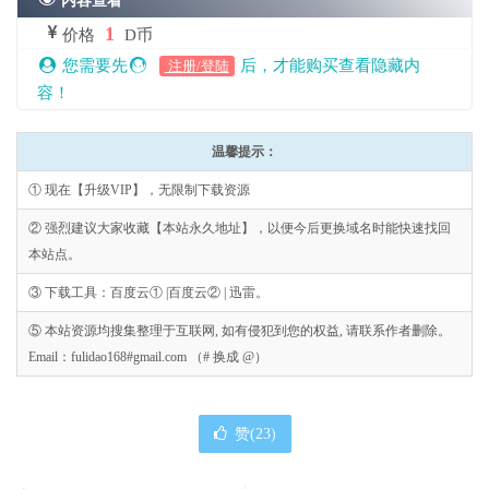
内容查看
1
价格
D币
您需要先
后，才能购买查看隐藏内
注册/登陆
容！
温馨提示：
① 现在【升级VIP】，无限制下载资源
② 强烈建议大家收藏【本站永久地址】，以便今后更换域名时能快速找回
本站点。
③ 下载工具：百度云① |百度云② | 迅雷。
⑤ 本站资源均搜集整理于互联网, 如有侵犯到您的权益, 请联系作者删除。
Email：fulidao168#gmail.com （# 换成 @）
赞(
23
)