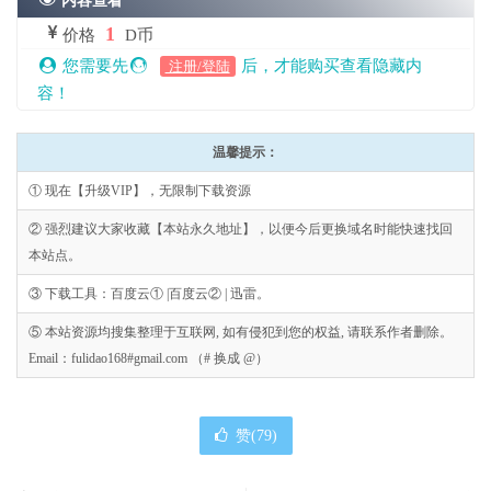
内容查看
1
价格
D币
您需要先
后，才能购买查看隐藏内
注册/登陆
容！
温馨提示：
① 现在【升级VIP】，无限制下载资源
② 强烈建议大家收藏【本站永久地址】，以便今后更换域名时能快速找回
本站点。
③ 下载工具：百度云① |百度云② | 迅雷。
⑤ 本站资源均搜集整理于互联网, 如有侵犯到您的权益, 请联系作者删除。
Email：fulidao168#gmail.com （# 换成 @）
赞(
79
)