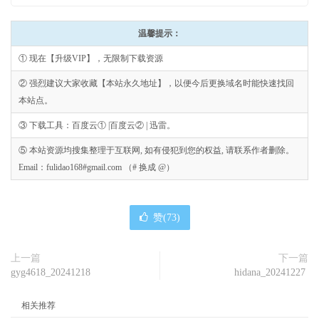
温馨提示：
① 现在【升级VIP】，无限制下载资源
② 强烈建议大家收藏【本站永久地址】，以便今后更换域名时能快速找回
本站点。
③ 下载工具：百度云① |百度云② | 迅雷。
⑤ 本站资源均搜集整理于互联网, 如有侵犯到您的权益, 请联系作者删除。
Email：fulidao168#gmail.com （# 换成 @）
赞(
73
)
上一篇
下一篇
gyg4618_20241218
hidana_20241227
相关推荐