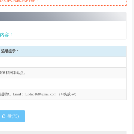
内容！
温馨提示：
快速找回本站点。
l：fulidao168#gmail.com （# 换成 @）
赞(
75
)