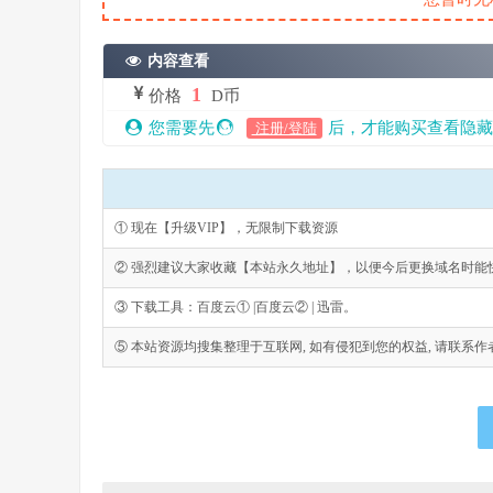
内容查看
1
价格
D币
您需要先
后，才能购买查看隐藏
注册/登陆
① 现在【升级VIP】，无限制下载资源
② 强烈建议大家收藏【本站永久地址】，以便今后更换域名时能
③ 下载工具：百度云① |百度云② | 迅雷。
⑤ 本站资源均搜集整理于互联网, 如有侵犯到您的权益, 请联系作者删除。Emai