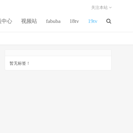
关注本站
员中心
视频站
fabuba
18tv
19tv
暂无标签！