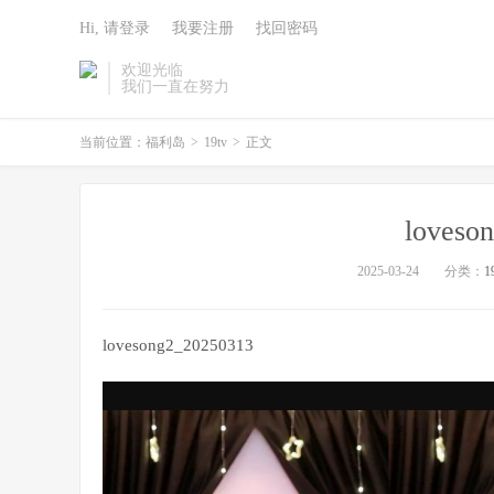
Hi, 请登录
我要注册
找回密码
欢迎光临
我们一直在努力
当前位置：
福利岛
>
19tv
>
正文
loveso
2025-03-24
分类：
1
lovesong2_20250313