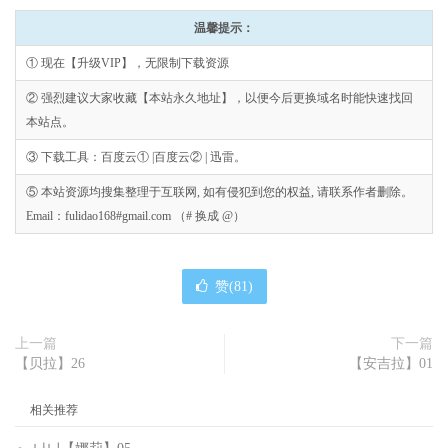
温馨提示：
① 现在【升级VIP】，无限制下载资源
② 强烈建议大家收藏【本站永久地址】，以便今后更换域名时能快速找回
本站点。
③ 下载工具：百度云① |百度云② | 迅雷。
⑤ 本站资源均搜集整理于互联网, 如有侵犯到您的权益, 请联系作者删除。
Email：fulidao168#gmail.com （# 换成 @）
赞(
81
)
上一篇
下一篇
【贝拉】26
【安吉拉】01
相关推荐