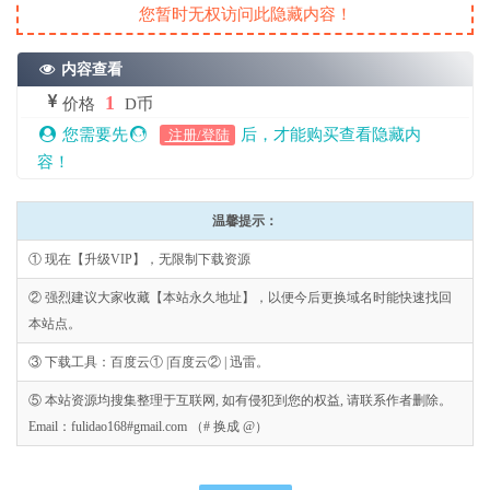
您暂时无权访问此隐藏内容！
内容查看
1
价格
D币
您需要先
后，才能购买查看隐藏内
注册/登陆
容！
温馨提示：
① 现在【升级VIP】，无限制下载资源
② 强烈建议大家收藏【本站永久地址】，以便今后更换域名时能快速找回
本站点。
③ 下载工具：百度云① |百度云② | 迅雷。
⑤ 本站资源均搜集整理于互联网, 如有侵犯到您的权益, 请联系作者删除。
Email：fulidao168#gmail.com （# 换成 @）