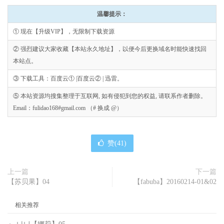
温馨提示：
① 现在【升级VIP】，无限制下载资源
② 强烈建议大家收藏【本站永久地址】，以便今后更换域名时能快速找回
本站点。
③ 下载工具：百度云① |百度云② | 迅雷。
⑤ 本站资源均搜集整理于互联网, 如有侵犯到您的权益, 请联系作者删除。
Email：fulidao168#gmail.com （# 换成 @）
赞(
41
)
上一篇
下一篇
【苏贝果】04
【fabuba】20160214-01&02
相关推荐