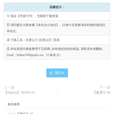
温馨提示：
① 现在【升级VIP】，无限制下载资源
② 强烈建议大家收藏【本站永久地址】，以便今后更换域名时能快速找回
本站点。
③ 下载工具：百度云① |百度云② | 迅雷。
⑤ 本站资源均搜集整理于互联网, 如有侵犯到您的权益, 请联系作者删除。
Email：fulidao168#gmail.com （# 换成 @）
赞(
54
)
上一篇
下一篇
【fabuba】20160114
【春香】04
相关推荐