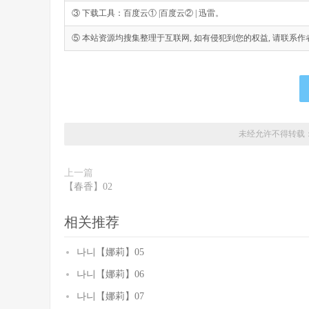
③ 下载工具：百度云① |百度云② | 迅雷。
⑤ 本站资源均搜集整理于互联网, 如有侵犯到您的权益, 请联系作者删除。Emai
未经允许不得转载
上一篇
【春香】02
相关推荐
나니【娜莉】05
나니【娜莉】06
나니【娜莉】07