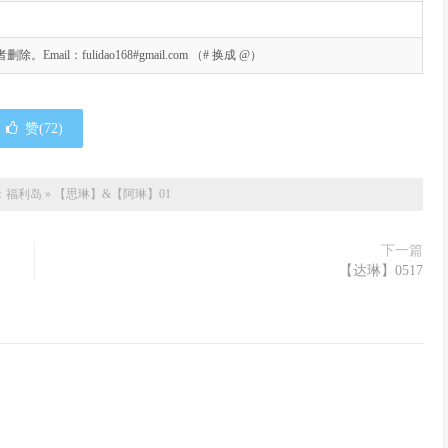
l：fulidao168#gmail.com （# 换成 @）
赞(
72
)
：
福利岛
»
【思琳】&【阿琳】01
下一篇
【达琳】0517