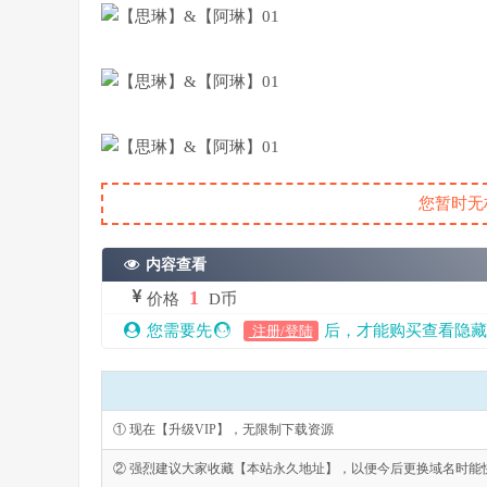
您暂时无
内容查看
1
价格
D币
您需要先
后，才能购买查看隐藏
注册/登陆
① 现在【升级VIP】，无限制下载资源
② 强烈建议大家收藏【本站永久地址】，以便今后更换域名时能