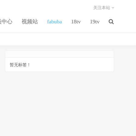
关注本站
员中心
视频站
fabuba
18tv
19tv
暂无标签！