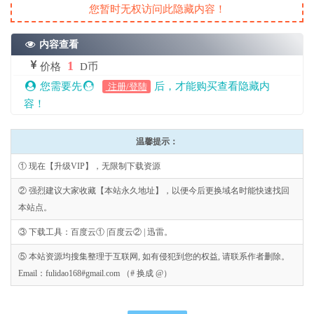
您暂时无权访问此隐藏内容！
内容查看
1
价格
D币
您需要先
后，才能购买查看隐藏内
注册/登陆
容！
温馨提示：
① 现在【升级VIP】，无限制下载资源
② 强烈建议大家收藏【本站永久地址】，以便今后更换域名时能快速找回
本站点。
③ 下载工具：百度云① |百度云② | 迅雷。
⑤ 本站资源均搜集整理于互联网, 如有侵犯到您的权益, 请联系作者删除。
Email：fulidao168#gmail.com （# 换成 @）