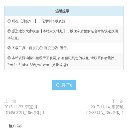
温馨提示：
① 现在【升级VIP】，无限制下载资源
② 强烈建议大家收藏【本站永久地址】，以便今后更换域名时能快速找回
本站点。
③ 下载工具：百度云① |百度云② | 迅雷。
⑤ 本站资源均搜集整理于互联网, 如有侵犯到您的权益, 请联系作者删除。
Email：fulidao168#gmail.com （# 换成 @）
赞(
79
)
上一篇
下一篇
2017-11-23_韩宝贝
2017-11-14_李荷敏
DD45CE2D_18tv录制-1
7D68344A_18tv录制-1
相关推荐