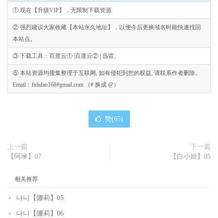
① 现在【升级VIP】，无限制下载资源
② 强烈建议大家收藏【本站永久地址】，以便今后更换域名时能快速找回
本站点。
③ 下载工具：百度云① |百度云② | 迅雷。
⑤ 本站资源均搜集整理于互联网, 如有侵犯到您的权益, 请联系作者删除。
Email：fulidao168#gmail.com （# 换成 @）
赞(
65
)
上一篇
下一篇
【阿琳】07
【白小姐】05
相关推荐
나니【娜莉】05
나니【娜莉】06