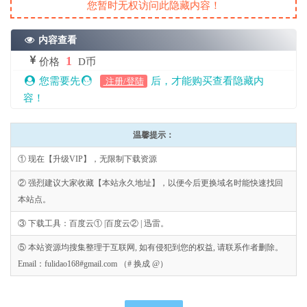
您暂时无权访问此隐藏内容！
内容查看
1
价格
D币
您需要先
后，才能购买查看隐藏内
注册/登陆
容！
温馨提示：
① 现在【升级VIP】，无限制下载资源
② 强烈建议大家收藏【本站永久地址】，以便今后更换域名时能快速找回
本站点。
③ 下载工具：百度云① |百度云② | 迅雷。
⑤ 本站资源均搜集整理于互联网, 如有侵犯到您的权益, 请联系作者删除。
Email：fulidao168#gmail.com （# 换成 @）