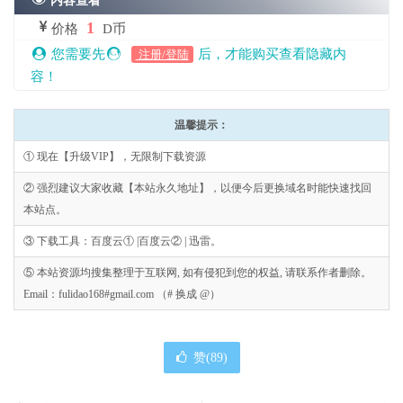
内容查看
1
价格
D币
您需要先
后，才能购买查看隐藏内
注册/登陆
容！
温馨提示：
① 现在【升级VIP】，无限制下载资源
② 强烈建议大家收藏【本站永久地址】，以便今后更换域名时能快速找回
本站点。
③ 下载工具：百度云① |百度云② | 迅雷。
⑤ 本站资源均搜集整理于互联网, 如有侵犯到您的权益, 请联系作者删除。
Email：fulidao168#gmail.com （# 换成 @）
赞(
89
)