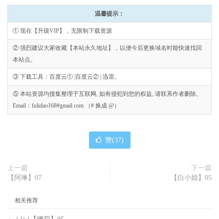
温馨提示：
① 现在【升级VIP】，无限制下载资源
② 强烈建议大家收藏【本站永久地址】，以便今后更换域名时能快速找回
本站点。
③ 下载工具：百度云① |百度云② | 迅雷。
⑤ 本站资源均搜集整理于互联网, 如有侵犯到您的权益, 请联系作者删除。
Email：fulidao168#gmail.com （# 换成 @）
赞(
37
)
上一篇
下一篇
【阿琳】07
【白小姐】05
相关推荐