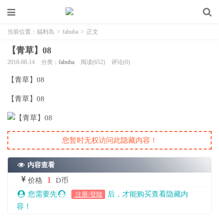
当前位置：
福利岛
>
fabuba
>
正文
【青草】08
2018-08-14
分类：
fabuba
阅读(652)
评论(0)
【青草】08
【青草】08
您暂时无权访问此隐藏内容！
内容查看
1
价格
D币
您需要先
后，才能购买查看隐藏内
注册/登陆
容！