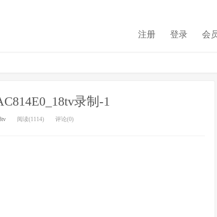
注册
登录
会
3AC814E0_18tv录制-1
8tv
阅读(1114)
评论(0)