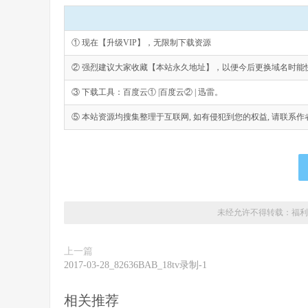
① 现在【升级VIP】，无限制下载资源
② 强烈建议大家收藏【本站永久地址】，以便今后更换域名时能
③ 下载工具：百度云① |百度云② | 迅雷。
⑤ 本站资源均搜集整理于互联网, 如有侵犯到您的权益, 请联系作者删除。Emai
未经允许不得转载：
福利
上一篇
2017-03-28_82636BAB_18tv录制-1
相关推荐