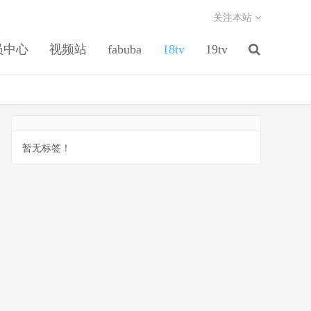
关注本站
员中心
视频站
fabuba
18tv
19tv
暂无标签！