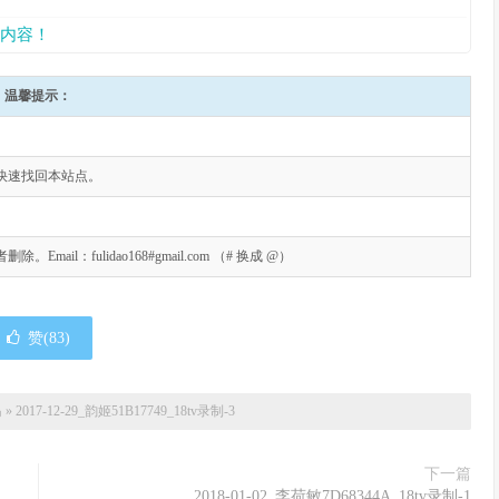
内容！
温馨提示：
快速找回本站点。
l：fulidao168#gmail.com （# 换成 @）
赞(
83
)
岛
»
2017-12-29_韵姬51B17749_18tv录制-3
下一篇
2018-01-02_李荷敏7D68344A_18tv录制-1