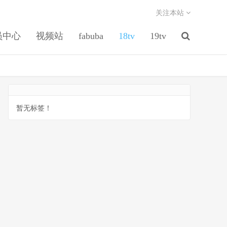
关注本站
员中心
视频站
fabuba
18tv
19tv
暂无标签！