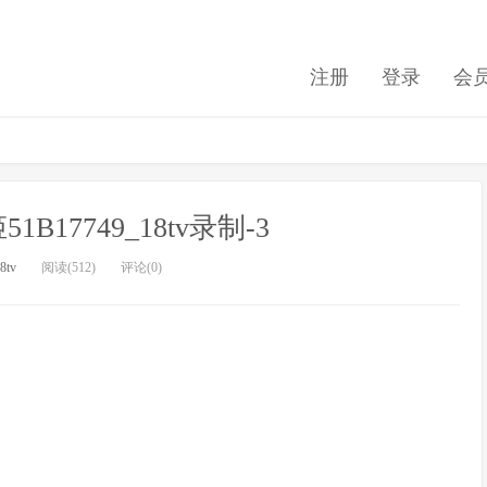
注册
登录
会
姬51B17749_18tv录制-3
8tv
阅读(512)
评论(0)