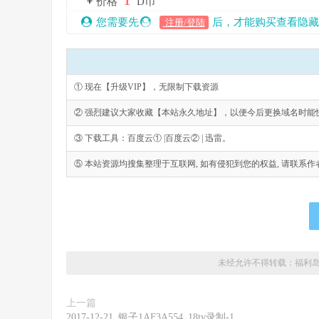
1
价格
D币
您需要先
后，才能购买查看隐藏
注册/登陆
① 现在【升级VIP】，无限制下载资源
② 强烈建议大家收藏【本站永久地址】，以便今后更换域名时能
③ 下载工具：百度云① |百度云② | 迅雷。
⑤ 本站资源均搜集整理于互联网, 如有侵犯到您的权益, 请联系作者删除。Emai
未经允许不得转载：
福利
上一篇
2017-12-21_银子1AF3A554_18tv录制-1