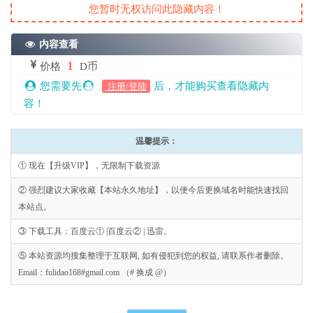
您暂时无权访问此隐藏内容！
内容查看
1
价格
D币
您需要先
后，才能购买查看隐藏内
注册/登陆
容！
温馨提示：
① 现在【升级VIP】，无限制下载资源
② 强烈建议大家收藏【本站永久地址】，以便今后更换域名时能快速找回
本站点。
③ 下载工具：百度云① |百度云② | 迅雷。
⑤ 本站资源均搜集整理于互联网, 如有侵犯到您的权益, 请联系作者删除。
Email：fulidao168#gmail.com （# 换成 @）