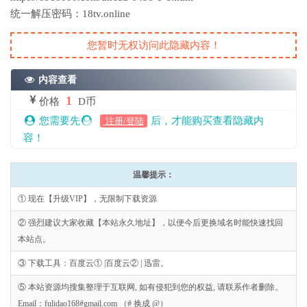
统一解压密码：18tv.online
您暂时无权访问此隐藏内容！
内容查看
1
价格
D币
您需要先
后，才能购买查看隐藏内
注册/登陆
容！
温馨提示：
① 现在【升级VIP】，无限制下载资源
② 强烈建议大家收藏【本站永久地址】，以便今后更换域名时能快速找回
本站点。
③ 下载工具：百度云① |百度云② | 迅雷。
⑤ 本站资源均搜集整理于互联网, 如有侵犯到您的权益, 请联系作者删除。
Email：fulidao168#gmail.com （# 换成 @）