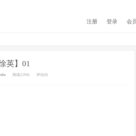
注册
登录
会
徐英】01
buba
阅读(1204)
评论(0)