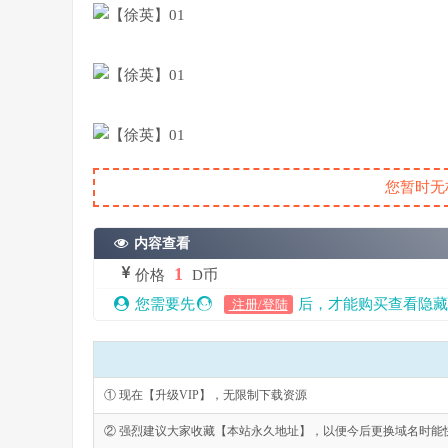
您暂时无
内容查看
1
价格
D币
您需要先
后，才能购买查看隐藏
注册/登陆
① 现在【升级VIP】，无限制下载资源
② 强烈建议大家收藏【本站永久地址】，以便今后更换域名时能