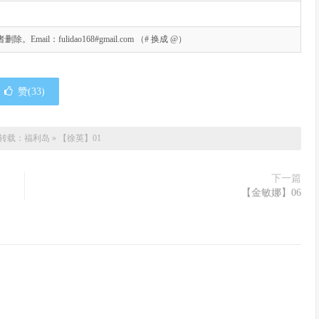
l：fulidao168#gmail.com （# 换成 @）
赞(
33
)
转载：
福利岛
»
【徐英】01
下一篇
【金敏娜】06