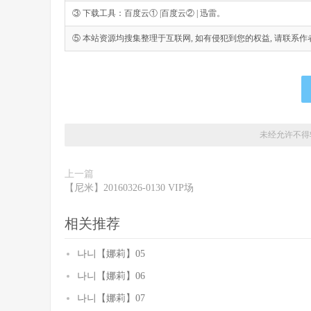
③ 下载工具：百度云① |百度云② | 迅雷。
⑤ 本站资源均搜集整理于互联网, 如有侵犯到您的权益, 请联系作者删除。Emai
未经允许不得
上一篇
【尼米】20160326-0130 VIP场
相关推荐
나니【娜莉】05
나니【娜莉】06
나니【娜莉】07