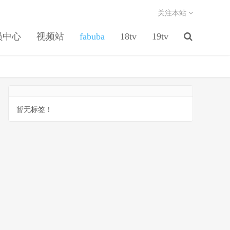
关注本站
员中心
视频站
fabuba
18tv
19tv
暂无标签！