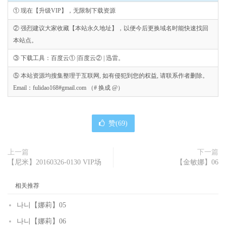
① 现在【升级VIP】，无限制下载资源
② 强烈建议大家收藏【本站永久地址】，以便今后更换域名时能快速找回
本站点。
③ 下载工具：百度云① |百度云② | 迅雷。
⑤ 本站资源均搜集整理于互联网, 如有侵犯到您的权益, 请联系作者删除。
Email：fulidao168#gmail.com （# 换成 @）
赞(
69
)
上一篇
下一篇
【尼米】20160326-0130 VIP场
【金敏娜】06
相关推荐
나니【娜莉】05
나니【娜莉】06