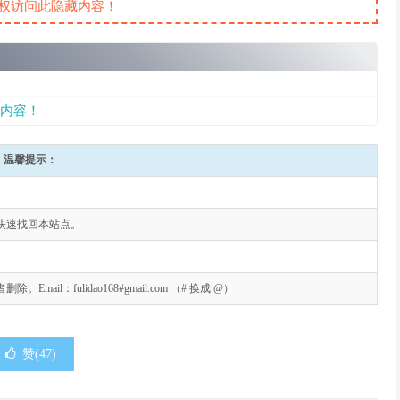
权访问此隐藏内容！
内容！
温馨提示：
快速找回本站点。
l：fulidao168#gmail.com （# 换成 @）
赞(
47
)