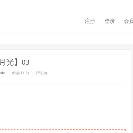
注册
登录
会
月光】03
buba
阅读(1315)
评论(0)