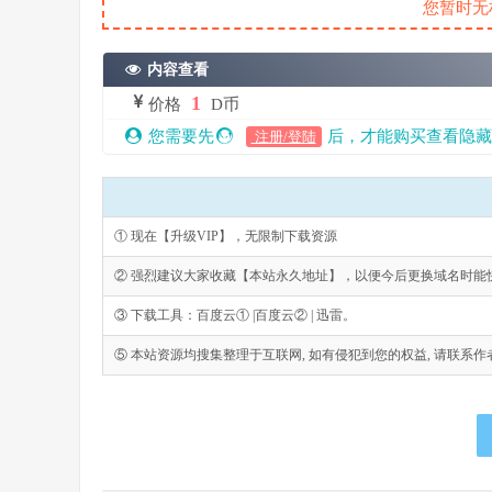
您暂时无
内容查看
1
价格
D币
您需要先
后，才能购买查看隐藏
注册/登陆
① 现在【升级VIP】，无限制下载资源
② 强烈建议大家收藏【本站永久地址】，以便今后更换域名时能
③ 下载工具：百度云① |百度云② | 迅雷。
⑤ 本站资源均搜集整理于互联网, 如有侵犯到您的权益, 请联系作者删除。Emai