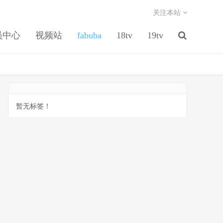
关注本站
员中心
视频站
fabuba
18tv
19tv
暂无标签！