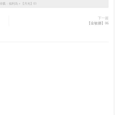
转载：
福利岛
»
【月光】03
下一篇
【金敏娜】06