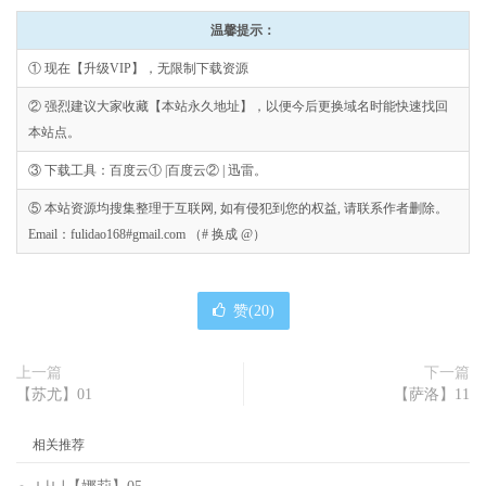
温馨提示：
① 现在【升级VIP】，无限制下载资源
② 强烈建议大家收藏【本站永久地址】，以便今后更换域名时能快速找回
本站点。
③ 下载工具：百度云① |百度云② | 迅雷。
⑤ 本站资源均搜集整理于互联网, 如有侵犯到您的权益, 请联系作者删除。
Email：fulidao168#gmail.com （# 换成 @）
赞(
20
)
上一篇
下一篇
【苏尤】01
【萨洛】11
相关推荐