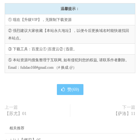
温馨提示：
① 现在【升级VIP】，无限制下载资源
② 强烈建议大家收藏【本站永久地址】，以便今后更换域名时能快速找回
本站点。
③ 下载工具：百度云① |百度云② | 迅雷。
⑤ 本站资源均搜集整理于互联网, 如有侵犯到您的权益, 请联系作者删除。
Email：fulidao168#gmail.com （# 换成 @）
赞(
69
)
上一篇
下一篇
【苏尤】01
【萨洛】11
相关推荐