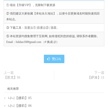
① 现在【升级VIP】，无限制下载资源
② 强烈建议大家收藏【本站永久地址】，以便今后更换域名时能快速找回
本站点。
③ 下载工具：百度云① |百度云② | 迅雷。
⑤ 本站资源均搜集整理于互联网, 如有侵犯到您的权益, 请联系作者删除。
Email：fulidao168#gmail.com （# 换成 @）
赞(
24
)
上一篇
下一篇
【苏尤】01
【萨洛】11
相关推荐
나니【娜莉】05
나니【娜莉】06