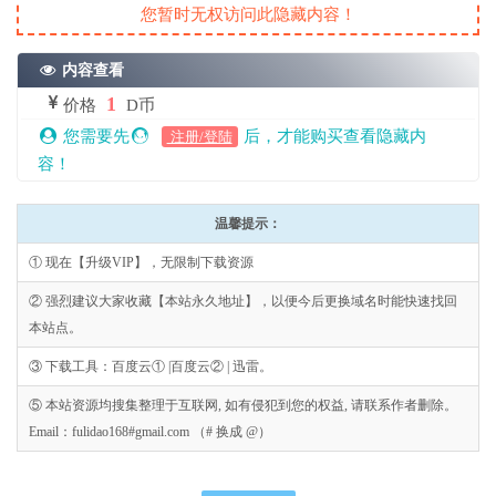
您暂时无权访问此隐藏内容！
内容查看
1
价格
D币
您需要先
后，才能购买查看隐藏内
注册/登陆
容！
温馨提示：
① 现在【升级VIP】，无限制下载资源
② 强烈建议大家收藏【本站永久地址】，以便今后更换域名时能快速找回
本站点。
③ 下载工具：百度云① |百度云② | 迅雷。
⑤ 本站资源均搜集整理于互联网, 如有侵犯到您的权益, 请联系作者删除。
Email：fulidao168#gmail.com （# 换成 @）