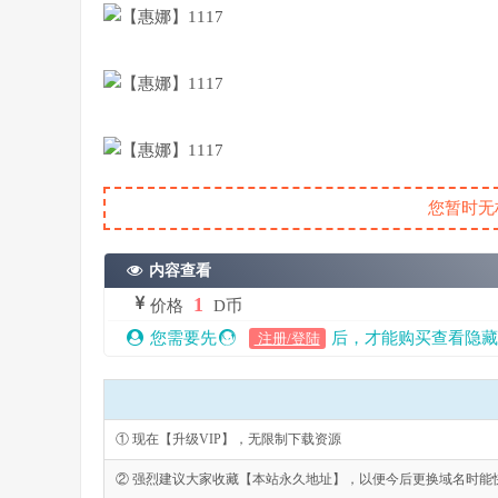
您暂时无
内容查看
1
价格
D币
您需要先
后，才能购买查看隐藏
注册/登陆
① 现在【升级VIP】，无限制下载资源
② 强烈建议大家收藏【本站永久地址】，以便今后更换域名时能