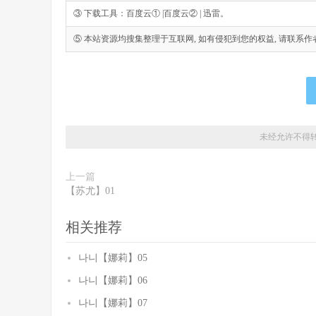
③ 下载工具：百度云① |百度云② | 迅雷。
⑤ 本站资源均搜集整理于互联网, 如有侵犯到您的权益, 请联系作者删除。Emai
未经允许不得
上一篇
【苏尤】01
相关推荐
나니【娜莉】05
나니【娜莉】06
나니【娜莉】07