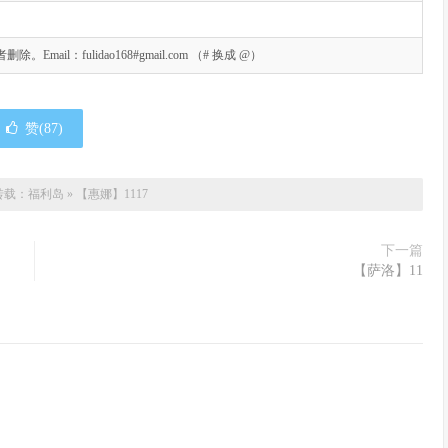
l：fulidao168#gmail.com （# 换成 @）
赞(
87
)
转载：
福利岛
»
【惠娜】1117
下一篇
【萨洛】11