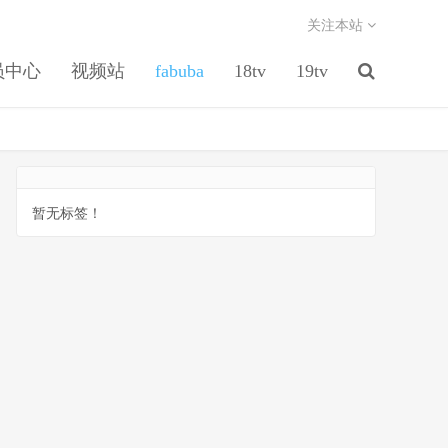
关注本站
员中心
视频站
fabuba
18tv
19tv
暂无标签！