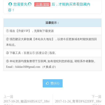
您需要先
后，才能购买查看隐藏内
注册/登陆
容！
温馨提示：
① 现在【升级VIP】，无限制下载资源
② 强烈建议大家收藏【本站永久地址】，以便今后更换域名时能快速找回
本站点。
③ 下载工具：百度云① |百度云② | 迅雷。
⑤ 本站资源均搜集整理于互联网, 如有侵犯到您的权益, 请联系作者删除。
Email：fulidao168#gmail.com （# 换成 @）
赞(
61
)
上一篇
下一篇
2017-10-20_敏晶9AB5A127_18tv
2017-11-24_青草DF622DFF_18tv