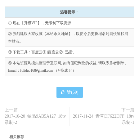
温馨提示：
① 现在【升级VIP】，无限制下载资源
② 强烈建议大家收藏【本站永久地址】，以便今后更换域名时能快速找回
本站点。
③ 下载工具：百度云① |百度云② | 迅雷。
⑤ 本站资源均搜集整理于互联网, 如有侵犯到您的权益, 请联系作者删除。
Email：fulidao168#gmail.com （# 换成 @）
赞(
59
)
上一篇
下一篇
2017-10-20_敏晶9AB5A127_18tv
2017-11-24_青草DF622DFF_18tv
录制-2
录制-1
相关推荐